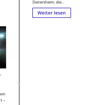
Dietersheim, die...
Weiter lesen
–
7
heim
rt –