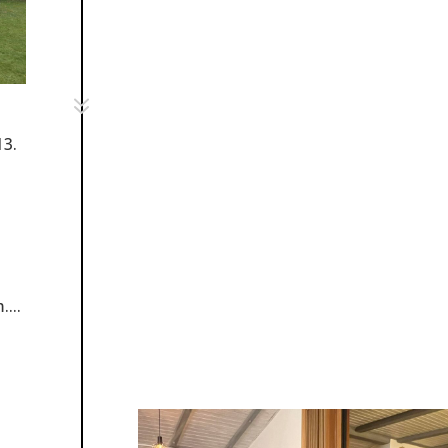
7
13.
n
...